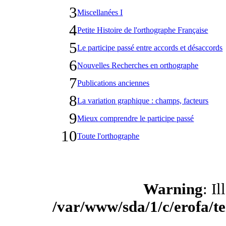
3
Miscellanées I
4
Petite Histoire de l'orthographe Française
5
Le participe passé entre accords et désaccords
6
Nouvelles Recherches en orthographe
7
Publications anciennes
8
La variation graphique : champs, facteurs
9
Mieux comprendre le participe passé
10
Toute l'orthographe
Warning
: Il
/var/www/sda/1/c/erofa/t